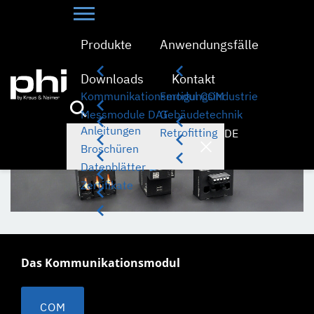
PHI BY KRAUS & NAIMER
PRODUKTE
Produkte
Anwendungsfälle
Produkte
Downloads
Kontakt
Kommunikationsmodul COM
Fertigungsindustrie
Messmodule DAT
Gebäudetechnik
Anleitungen
Retrofitting
DE
Broschüren
Datenblätter
Zertifikate
Das Kommunikationsmodul
COM