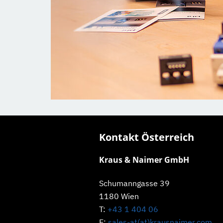
Kontakt Österreich
Kraus & Naimer GmbH
Schumanngasse 39
1180 Wien
T:
+43 1 404 06
E:
sales-at(at)krausnaimer.com