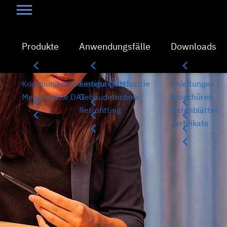
Produkte
Anwendungsfälle
Downloads
Kommunikationsmodul COM
Fertigungsindustrie
Anleitungen
Messmodule DAT
Gebäudetechnik
Broschüren
Retrofitting
Datenblätter
Zertifikate